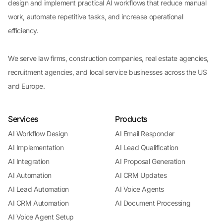
design and implement practical AI workflows that reduce manual
work, automate repetitive tasks, and increase operational
efficiency.
We serve law firms, construction companies, real estate agencies,
recruitment agencies, and local service businesses across the US
and Europe.
Services
Products
AI Workflow Design
AI Email Responder
AI Implementation
AI Lead Qualification
AI Integration
AI Proposal Generation
AI Automation
AI CRM Updates
AI Lead Automation
AI Voice Agents
AI CRM Automation
AI Document Processing
AI Voice Agent Setup