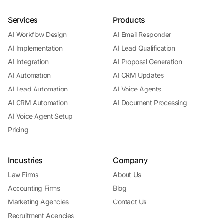
Services
Products
AI Workflow Design
AI Email Responder
AI Implementation
AI Lead Qualification
AI Integration
AI Proposal Generation
AI Automation
AI CRM Updates
AI Lead Automation
AI Voice Agents
AI CRM Automation
AI Document Processing
AI Voice Agent Setup
Pricing
Industries
Company
Law Firms
About Us
Accounting Firms
Blog
Marketing Agencies
Contact Us
Recruitment Agencies