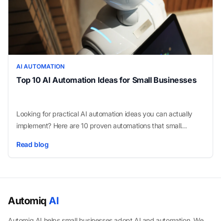
AI AUTOMATION
Top 10 AI Automation Ideas for Small Businesses
Looking for practical AI automation ideas you can actually
implement? Here are 10 proven automations that small
businesses use to cut admin time, speed up sales, and
Read blog
improve customer experience.
Automiq
AI
Automiq AI helps small businesses adopt AI and automation. We