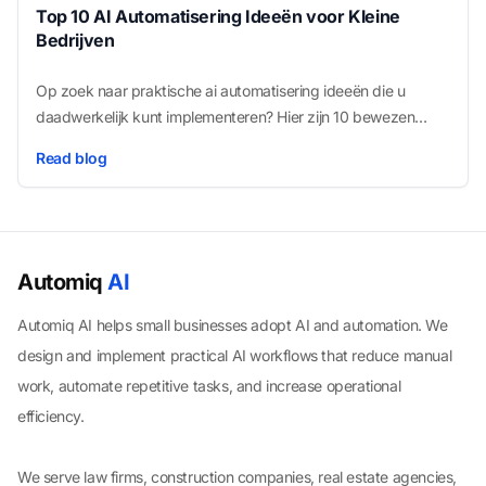
Top 10 AI Automatisering Ideeën voor Kleine
Bedrijven
Op zoek naar praktische ai automatisering ideeën die u
daadwerkelijk kunt implementeren? Hier zijn 10 bewezen
automatiseringen die kleine bedrijven gebruiken om
Read blog
administratietijd te verminderen, verkoop te versnellen en
klantbeleving te verbeteren.
Automiq
AI
Automiq AI helps small businesses adopt AI and automation. We
design and implement practical AI workflows that reduce manual
work, automate repetitive tasks, and increase operational
efficiency.
We serve law firms, construction companies, real estate agencies,