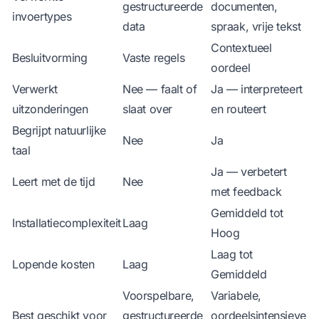
gestructureerde
documenten,
invoertypes
data
spraak, vrije tekst
Contextueel
Besluitvorming
Vaste regels
oordeel
Verwerkt
Nee — faalt of
Ja — interpreteert
uitzonderingen
slaat over
en routeert
Begrijpt natuurlijke
Nee
Ja
taal
Ja — verbetert
Leert met de tijd
Nee
met feedback
Gemiddeld tot
Installatiecomplexiteit
Laag
Hoog
Laag tot
Lopende kosten
Laag
Gemiddeld
Voorspelbare,
Variabele,
Best geschikt voor
gestructureerde
oordeelsintensieve