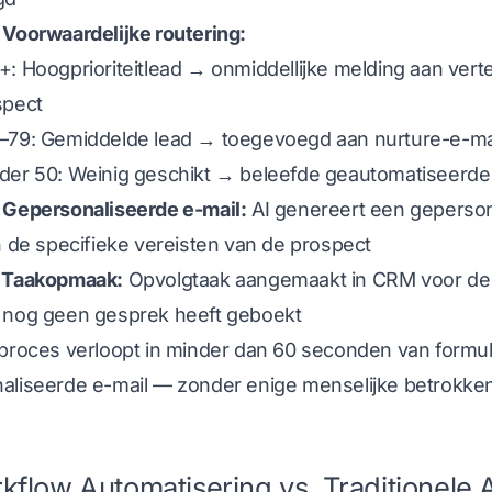
 Voorwaardelijke routering:
+: Hoogprioriteitlead → onmiddellijke melding aan ve
spect
–79: Gemiddelde lead → toegevoegd aan nurture-e-ma
der 50: Weinig geschikt → beleefde geautomatiseerde 
 Gepersonaliseerde e-mail:
AI genereert een geperson
n de specifieke vereisten van de prospect
 Taakopmaak:
Opvolgtaak aangemaakt in CRM voor de v
 nog geen gesprek heeft geboekt
proces verloopt in minder dan 60 seconden van formuli
aliseerde e-mail — zonder enige menselijke betrokkenh
kflow Automatisering vs. Traditionele 