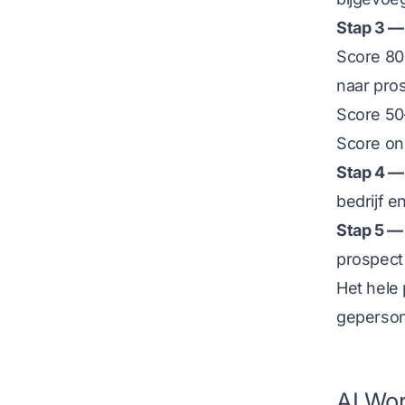
Stap 3 —
Score 80
naar pro
Score 50
Score on
Stap 4 —
bedrijf e
Stap 5 —
prospect
Het hele 
geperson
AI Wor