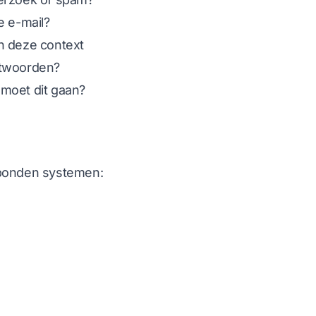
e e-mail?
n deze context
ntwoorden?
moet dit gaan?
rbonden systemen: