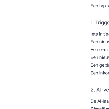
Een typi
1. Trigg
Iets initi
Een nieu
Een e-mai
Een nieu
Een gepla
Een inko
2. AI-v
De AI-laa
Classific