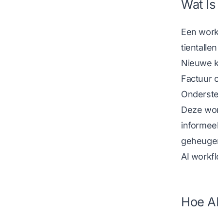
Wat Is
Een work
tientalle
Nieuwe k
Factuur 
Onderste
Deze work
informee
geheuge
AI workf
Hoe AI