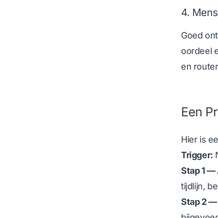
4. Mens
Goed ont
oordeel 
en route
Een Pr
Hier is e
Trigger:
N
Stap 1 — 
tijdlijn,
Stap 2 —
bijgevoe