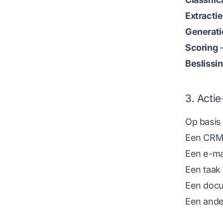
Extractie
Generati
Scoring
—
Beslissi
3. Actie
Op basis
Een CRM-
Een e-ma
Een taak
Een doc
Een ande