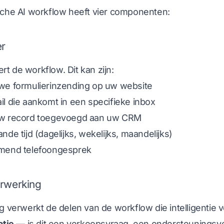
sche AI workflow heeft vier componenten:
er
eert de workflow. Dit kan zijn:
we formulierinzending op uw website
l die aankomt in een specifieke inbox
w record toegevoegd aan uw CRM
nde tijd (dagelijks, wekelijks, maandelijks)
mend telefoongesprek
erwerking
g verwerkt de delen van de workflow die intelligentie v
atie
— is dit een verkoopsvraag, een ondersteuningsv