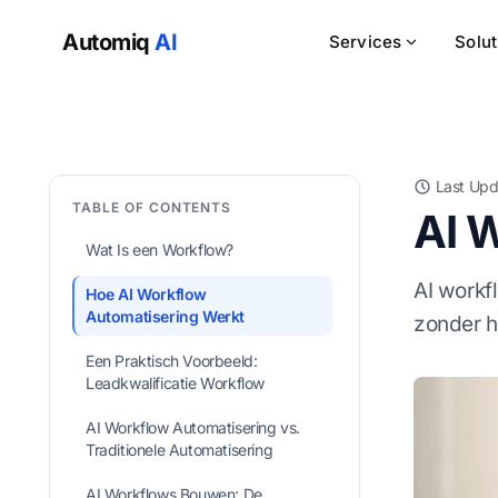
Automiq
AI
Services
Solu
Last Upd
TABLE OF CONTENTS
AI 
Wat Is een Workflow?
AI workf
Hoe AI Workflow
Automatisering Werkt
zonder h
Een Praktisch Voorbeeld:
Leadkwalificatie Workflow
AI Workflow Automatisering vs.
Traditionele Automatisering
AI Workflows Bouwen: De