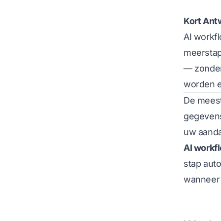
Kort Ant
AI workfl
meerstap
— zonder
worden e
De meest
gegevens 
uw aanda
AI workf
stap auto
wanneer e