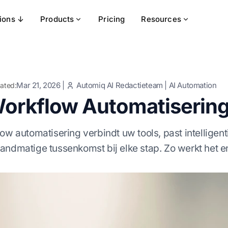
tions ↓
Products
Pricing
Resources
Mar 21, 2026
|
Automiq AI Redactieteam
|
AI Automation
ated:
Workflow Automatisering
low automatisering verbindt uw tools, past intelligen
andmatige tussenkomst bij elke stap. Zo werkt het 