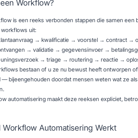
 een Workflow?
flow is een reeks verbonden stappen die samen een bedr
n workflows uit:
lantaanvraag → kwalificatie → voorstel → contract → 
ontvangen → validatie → gegevensinvoer → betaling
uningsverzoek → triage → routering → reactie → opl
flows bestaan of u ze nu bewust heeft ontworpen of ni
l — bijeengehouden doordat mensen weten wat ze als
n.
low automatisering maakt deze reeksen expliciet, betr
 Workflow Automatisering Werkt