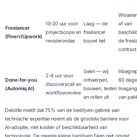
Wissele
10-20 uur voor
Laag — de
af van
Freelancer
projectscope en
freelancer
beschik
(Fiverr/Upwork)
revisierondes
bouwt het
de freel
contract
Geen — wij
Inbegre
2-4 uur voor
Done-for-you
ontwerpen,
60 dage
discoverycall en
(Automiq AI)
bouwen, testen
livegang
workflowreview
en rollen uit
van pak
Deloitte meldt dat 75% van de bedrijven gebrek aan
technische expertise noemt als de grootste barriere voor
AI-adoptie
, niet kosten of beschikbaarheid van
technologie. De meeste kleine bedrijven falen niet omdat