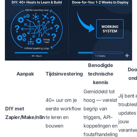
Benodigde
Doo
Aanpak
Tijdsinvestering
technische
on
kennis
Gemiddeld tot
Jij bent
40+ uur om je
hoog — vereist
troubles
DIY met
eerste workflow
begrip van
updates 
Zapier/Make/n8n
te leren en
triggers, API-
jouw
bouwen
koppelingen en
verantwo
foutafhandeling