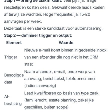
Stap 1 — breng de taak in kaart:
Veel pijn: ja. Trage
reactietijden kosten deals. Gekwalificeerde leads koelen
af terwijl ze wachten. Hoge frequentie: ja. 15-20
aanvragen per week.
Deze taak is een sterke kandidaat voor automatisering.
Stap 2 — definieer trigger en output:
Element
Waarde
Nieuwe e-mail komt binnen in gedeelde inbox
Trigger
van een afzender die nog niet in het CRM
staat
Naam afzender, e-mail, onderwerp van
Benodigde
aanvraag, berichttekst, telefoonnummer
data
(indien aanwezig)
Lead kwalificeren op basis van type zaak
AI-
(familierecht, estate planning, zakelijke
beslissing
geschillen, buiten scope)