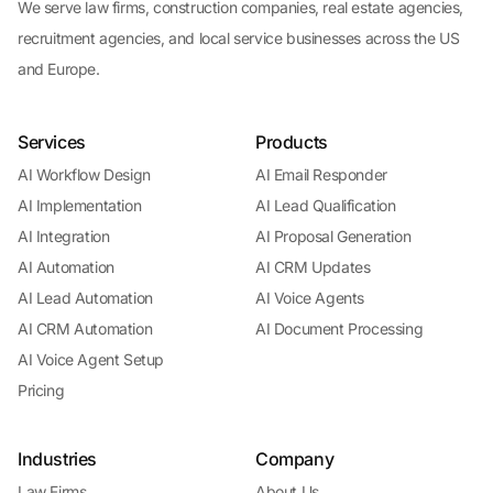
We serve law firms, construction companies, real estate agencies,
recruitment agencies, and local service businesses across the US
and Europe.
Services
Products
AI Workflow Design
AI Email Responder
AI Implementation
AI Lead Qualification
AI Integration
AI Proposal Generation
AI Automation
AI CRM Updates
AI Lead Automation
AI Voice Agents
AI CRM Automation
AI Document Processing
AI Voice Agent Setup
Pricing
Industries
Company
Law Firms
About Us