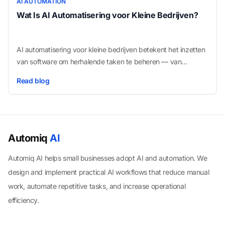
AI AUTOMATION
Wat Is AI Automatisering voor Kleine Bedrijven?
AI automatisering voor kleine bedrijven betekent het inzetten
van software om herhalende taken te beheren — van
opvolgmails tot gegevensinvoer — zodat uw team zich kan
Read blog
richten op werk dat echt omzetgroei oplevert.
Automiq
AI
Automiq AI helps small businesses adopt AI and automation. We
design and implement practical AI workflows that reduce manual
work, automate repetitive tasks, and increase operational
efficiency.