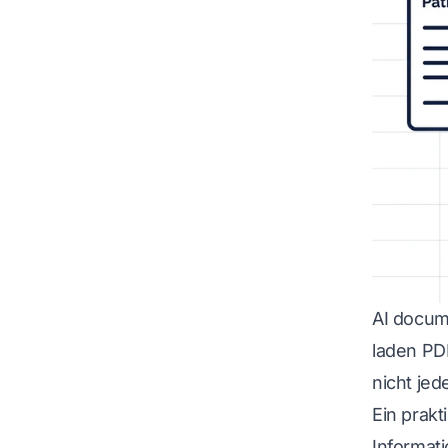
AI docum
laden PD
nicht je
Ein prak
Informat