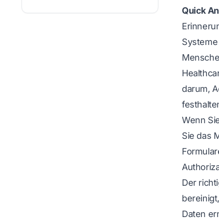
Quick An
Erinneru
Systeme 
Menschen
Healthcar
darum, A
festhalte
Wenn Sie
Sie das 
Formular
Authoriza
Der rich
bereinig
Daten er