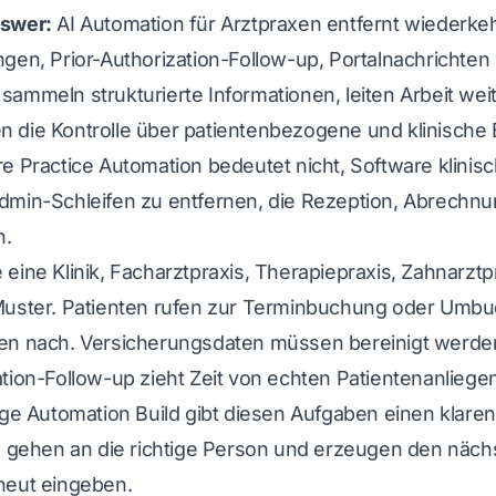
swer:
AI Automation für Arztpraxen entfernt wiederke
ngen, Prior-Authorization-Follow-up, Portalnachrichte
sammeln strukturierte Informationen, leiten Arbeit w
 die Kontrolle über patientenbezogene und klinische
e Practice Automation bedeutet nicht, Software klinis
dmin-Schleifen zu entfernen, die Rezeption, Abrechnu
n.
 eine Klinik, Facharztpraxis, Therapiepraxis, Zahnarz
Muster. Patienten rufen zur Terminbuchung oder Umbu
en nach. Versicherungsdaten müssen bereinigt werden. 
tion-Follow-up zieht Zeit von echten Patientenanliegen
tige Automation Build gibt diesen Aufgaben einen kla
t, gehen an die richtige Person und erzeugen den näch
neut eingeben.