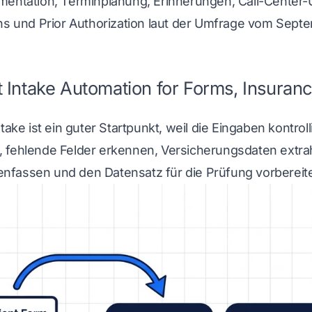
mentation, Terminplanung, Erinnerungen, Call-Center-U
ns und Prior Authorization
laut der Umfrage vom Sept
t Intake Automation for Forms, Insura
ntake ist ein guter Startpunkt, weil die Eingaben kontr
 fehlende Felder erkennen, Versicherungsdaten extrahi
fassen und den Datensatz für die Prüfung vorbereit