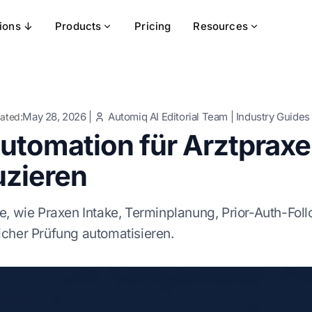
tions ↓
Products
Pricing
Resources
May 28, 2026
|
Automiq AI Editorial Team
|
Industry Guides
ated:
Automation für Arztpraxe
uzieren
e, wie Praxen Intake, Terminplanung, Prior-Auth-F
cher Prüfung automatisieren.