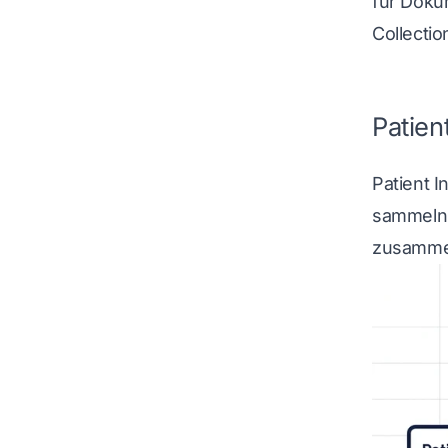
für Doku
Collectio
Patien
Patient I
sammeln,
zusammen