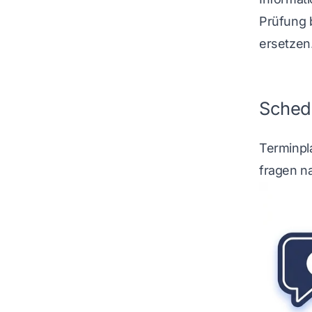
Prüfung b
ersetzen
Schedu
Terminpl
fragen n