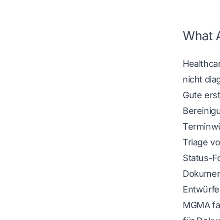
What A
Healthcar
nicht di
Gute ers
Bereinig
Terminwü
Triage v
Status-Fo
Dokument
Entwürfe
MGMA fan