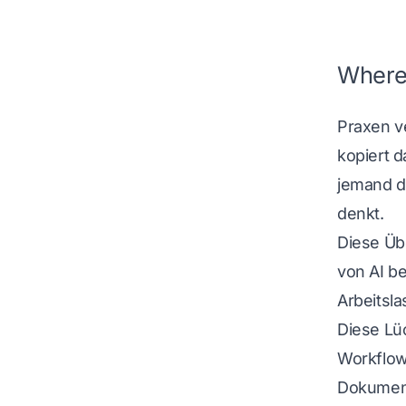
Where 
Praxen ve
kopiert 
jemand de
denkt.
Diese Üb
von AI b
Arbeitsl
Diese Lüc
Workflow
Dokument