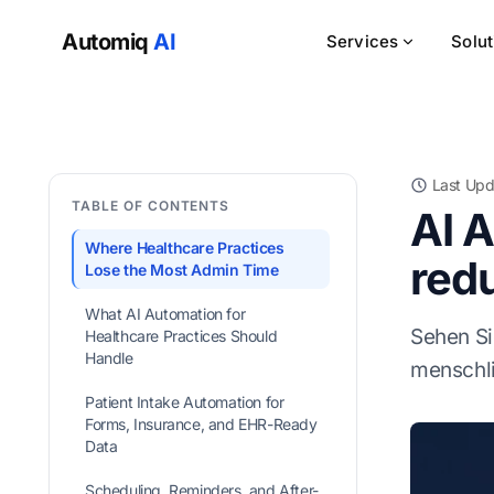
Automiq
AI
Services
Solu
Last Upd
TABLE OF CONTENTS
AI 
Where Healthcare Practices
red
Lose the Most Admin Time
What AI Automation for
Sehen Si
Healthcare Practices Should
Handle
menschli
Patient Intake Automation for
Forms, Insurance, and EHR-Ready
Data
Scheduling, Reminders, and After-