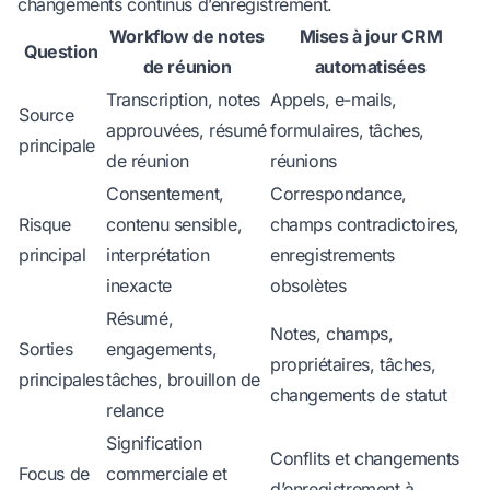
changements continus d’enregistrement.
Workflow de notes
Mises à jour CRM
Question
de réunion
automatisées
Transcription, notes
Appels, e-mails,
Source
approuvées, résumé
formulaires, tâches,
principale
de réunion
réunions
Consentement,
Correspondance,
Risque
contenu sensible,
champs contradictoires,
principal
interprétation
enregistrements
inexacte
obsolètes
Résumé,
Notes, champs,
Sorties
engagements,
propriétaires, tâches,
principales
tâches, brouillon de
changements de statut
relance
Signification
Conflits et changements
Focus de
commerciale et
d’enregistrement à